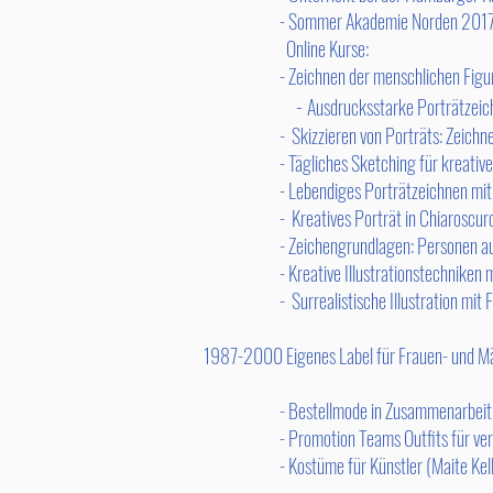
- Sommer Akademie Norden 201
Online Kurse:
-
Zeichnen der menschlichen Figu
-
Ausdrucksstarke Porträtzeic
-
Skizzieren von Porträts: Zeichn
-
T
ägliches Sketching für kreative
-
Lebendiges Porträtzeichnen mit
-
Kreatives Porträt in Chiaroscuro
-
Zeichengrundlagen: Personen a
-
Kreative Illustrationstechniken
-
Surrealistische Illustration mit 
1987-2000 Eigenes Label für Frauen- und Män
- Bestellmode in Zusammenarbeit mit Mod
- Promotion Teams Outfits für verschiede
- Kostüme für Künstler (Maite Kelly, Udo 