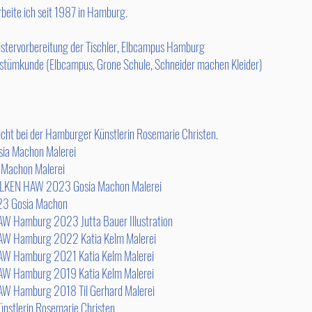
beite ich seit 1987 in Hamburg.
stervorbereitung der Tischler, Elbcampus Hamburg​
tümkunde (Elbcampus, Grone Schule, Schneider machen Kleider)
ei der Hamburger Künstlerin Rosemarie Christen.
ia Machon Malerei
chon Malerei
KEN HAW 2023 Gosia Machon Malerei
23 Gosia Machon
burg 2023 Jutta Bauer Illustration
mburg 2022 Katia Kelm Malerei
mburg 2021 Katia Kelm Malerei
amburg 2019 Katia Kelm Ma
lerei
burg 2018 Til Gerhard Malerei
erin Rosemarie Christen.