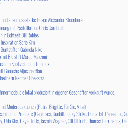
7
r und ausdrucksstarke Posen
Alexander Steenhorst
hnung mit Pastellkreide
Chris Gambrell
en in Echtzeit
Bill Robles
 Inspiration
Sorie Kim
 Buntstiften
Gabriela Niko
 mit Bleistift
Marco Mazzoni
us dem Kopf zeichnen Tom Fox
 mit Gouache
Aljoscha Blau
Finelinern
Redmer Hoekstra
nermode, die lokal produziert in eigenen Geschäften verkauft wurde.
eredaktionen (Petra, Brigitte, Für Sie, Vital)
ne Produkte (Gauloises, Dunhill, Lucky Strike, Du darfst, Panasonic, S
Kier, Gayle Tufts, Jasmin Wagner, Olli Dittrich, Thomas Herrmanns, Ole