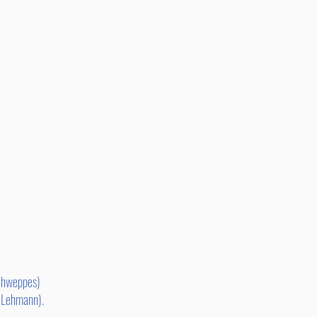
chweppes)
 Lehmann).