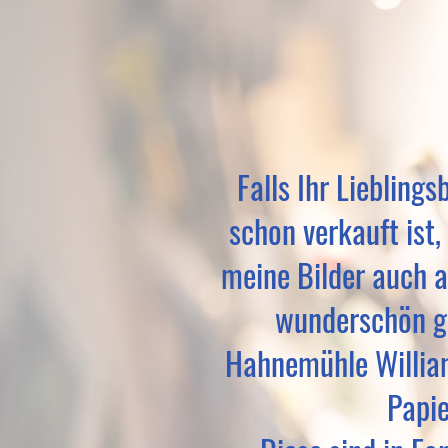
Falls Ihr Lieblingsb
schon verkauft ist, 
meine Bilder auch 
wunderschön g
Hahnemühle Willia
Papie